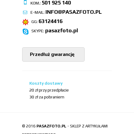
501 925 140
KOM.:
INFO@PASAZFOTO.PL
E-MAIL:
63124416
GG:
pasazfoto.pl
SKYPE:
Przedłuż gwarancję
Koszty dostawy
20 zł przy przedpłacie
30 zł za pobraniem
© 2016
PASAZFOTO.PL
- SKLEP Z ARTYKUŁAMI