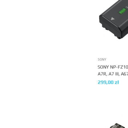
SONY
SONY NP-FZ100
A7R, A7 III, A6
299,00
zł