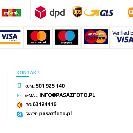
KONTAKT
501 925 140
KOM.:
INFO@PASAZFOTO.PL
E-MAIL:
63124416
GG:
pasazfoto.pl
SKYPE: