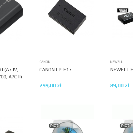
CANON
NEWELL
 (A7 IV,
CANON LP-E17
NEWELL E
700, A7C II)
299,00
zł
89,00
zł