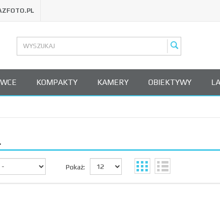
AZFOTO.PL
OWCE
KOMPAKTY
KAMERY
OBIEKTYWY
L
L
Pokaż: