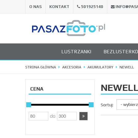
O NAS
KONTAKT
501925140
INFO@PAS
LUSTRZANKI
BEZLUSTERK
STRONA GŁÓWNA
AKCESORIA
AKUMULATORY
NEWELL
NEWEL
CENA
Sortuj:
do