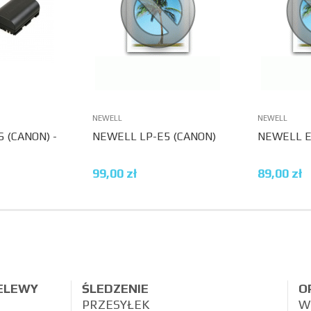
NEWELL
NEWELL
 (CANON) -
NEWELL LP-E5 (CANON)
NEWELL E
E
99,00
zł
89,00
zł
ZELEWY
ŚLEDZENIE
O
PRZESYŁEK
W