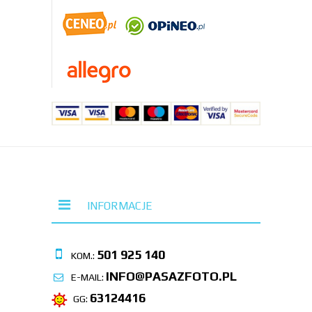
INFORMACJE
501 925 140
KOM.:
INFO@PASAZFOTO.PL
E-MAIL:
63124416
GG: