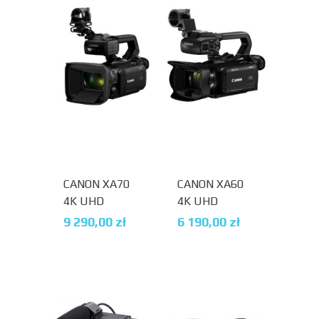
CANON XA70
CANON XA60
4K UHD
4K UHD
STREAMING
STREAMING
9 290,00
zł
6 190,00
zł
USB-C
USB-C