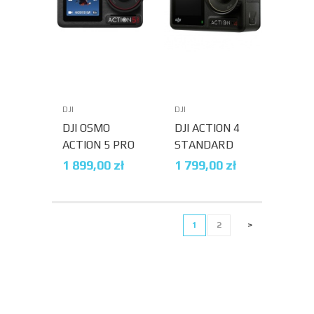
DJI
DJI
DJI OSMO
DJI ACTION 4
ACTION 5 PRO
STANDARD
STANDARD
COMBO
1 899,00
zł
1 799,00
zł
COMBO
1
2
>