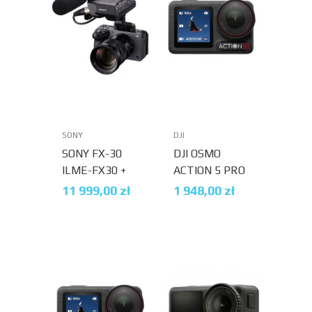
SONY
DJI
SONY FX-30
DJI OSMO
ILME-FX30 +
ACTION 5 PRO
UCHWYT XLR
ADVENTURE
11 999,00
zł
1 948,00
zł
(ILMEFX30.CEC)
COMBO