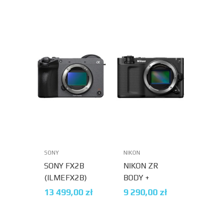
SONY
NIKON
SONY FX2B
NIKON ZR
(ILMEFX2B)
BODY +
AKUMULATOR
13 499,00
zł
9 290,00
zł
EN-EL15
GRATIS - W