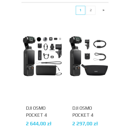
1
2
>
DJI OSMO
DJI OSMO
POCKET 4
POCKET 4
CREATOR
STANDARD
2 644,00
zł
2 297,00
zł
COMBO
COMBO