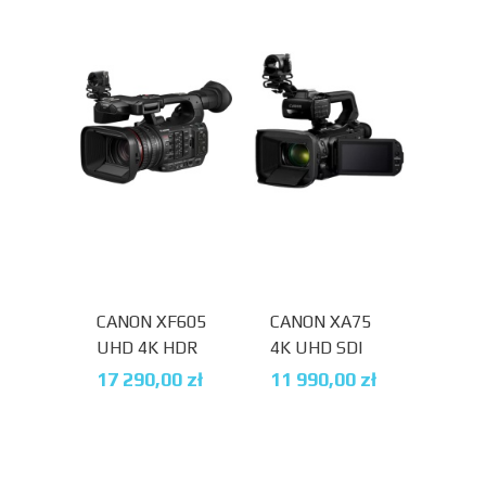
MAGAZYNIE
CANON XF605
CANON XA75
UHD 4K HDR
4K UHD SDI
STREAMING
17 290,00
zł
11 990,00
zł
USB-C