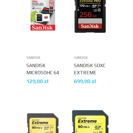
SANDISK
SANDISK
SANDISK
SANDISK SDXC
MICROSDHC 64
EXTREME
GB ULTRA
PRO 256GB
129,00
zł
699,00
zł
100MB/S C10,
170MB/S V30
A1 + ADAPTER
UHS-I U3
SD