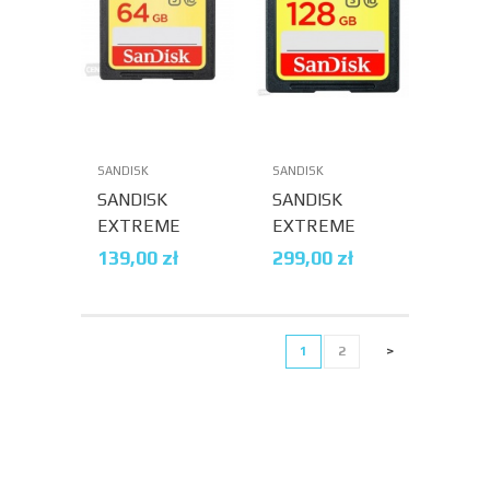
SANDISK
SANDISK
SANDISK
SANDISK
EXTREME
EXTREME
SDHC/SDXC
SDHC/SDXC
139,00
zł
299,00
zł
64GB 150/60
UHS-I 150/70
MB/S V30
MB/S 128 GB
UHS-I U3
1
2
>