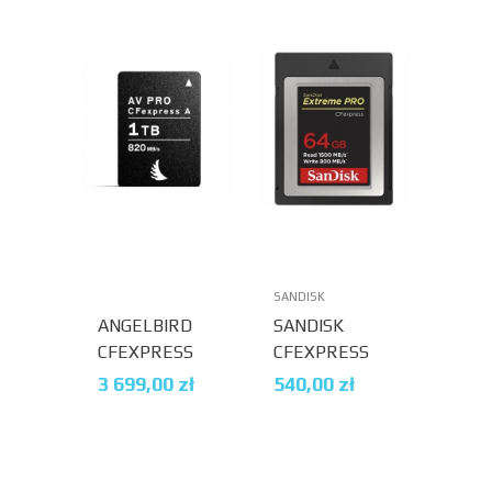
SANDISK
ANGELBIRD
SANDISK
CFEXPRESS
CFEXPRESS
AV PRO TYP A
TYP B
3 699,00
zł
540,00
zł
1TB 820/730
EXTREME
MB/S
PRO 64GB
1500/800
MB/S