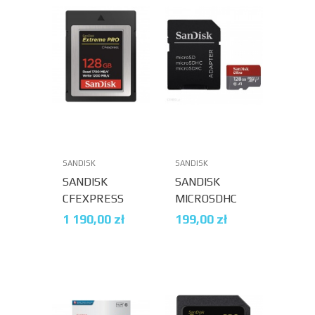
SANDISK
SANDISK
SANDISK
SANDISK
CFEXPRESS
MICROSDHC
EXTREME
128 GB ULTRA
1 190,00
zł
199,00
zł
PRO 128 GB
100MB/S C10,
1700/1200
A1 + ADAPTER
MB/S
SD