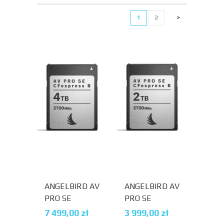
1
2
>
ANGELBIRD AV
ANGELBIRD AV
PRO SE
PRO SE
CFEXPRESS B
CFEXPRESS B
7 499,00
zł
3 999,00
zł
V4 MK2 4 TB
V4 MK2 2 TB