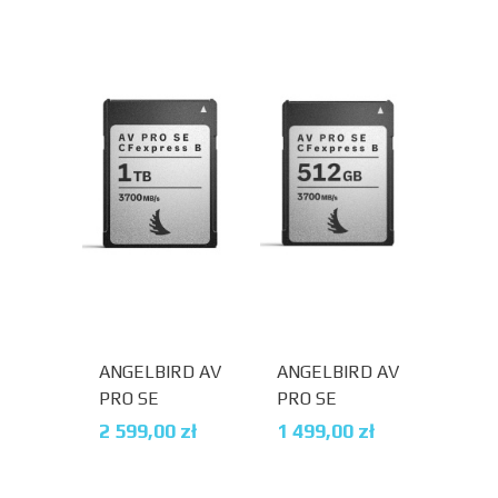
ANGELBIRD AV
ANGELBIRD AV
PRO SE
PRO SE
CFEXPRESS B
CFEXPRESS B
2 599,00
zł
1 499,00
zł
V4 MK2 1 TB
V4 MK2 512
GB