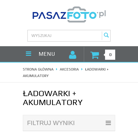
MENU
0
STRONA GŁÓWNA
AKCESORIA
ŁADOWARKI +
AKUMULATORY
ŁADOWARKI +
AKUMULATORY
FILTRUJ WYNIKI