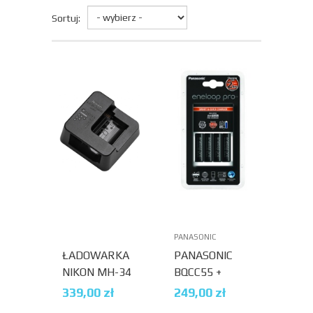
Sortuj:
PANASONIC
ŁADOWARKA
PANASONIC
NIKON MH-34
BQCC55 +
ENELOOP PRO
339,00
zł
249,00
zł
R6/AA 2500