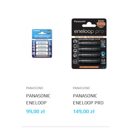
MAH (X4-
PACK)
PANASONIC
PANASONIC
PANASONIC
PANASONIC
ENELOOP
ENELOOP PRO
R6/AA 1900
R6/AA 2500
99,00
zł
149,00
zł
MAH (X4-
MAH (X4-
BLISTER)
BLISTER)