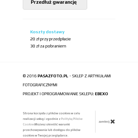
Przedłuż gwarancję
Koszty dostawy
20 zł przy przedpłacie
30 zł za pobraniem
© 2016
PASAZFOTO.PL
- SKLEP Z ARTYKUŁAMI
FOTOGRAFICZNYMI
PROJEKT I OPROGRAMOWANIE SKLEPU:
EBEXO
Strona korzysta z plików cookies w celu
realizacji usług i zgodnie z
Polityką Plików
zamknij
Cookies
Możesz określić warunki
przechowywania lub dostępu do plików
cookies w Twojej przeglądarce.