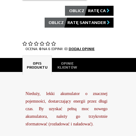
OBLICZ RATĘ CA
OBLICZ RATĘ SANTANDER
OCENA:
0
NA 6 (OPINII: 0)
DODAJ OPINIĘ
OPIS
OPINIE
PRODUKTU
KLIENTÓW
Nieduży, lekki akumulator o znacznej
pojemności, dostarczający energii przez długi
czas. By uzyskać pełną moc nowego
akumulatora, należy go trzykrotnie
sformatować (rozładować i naładować).