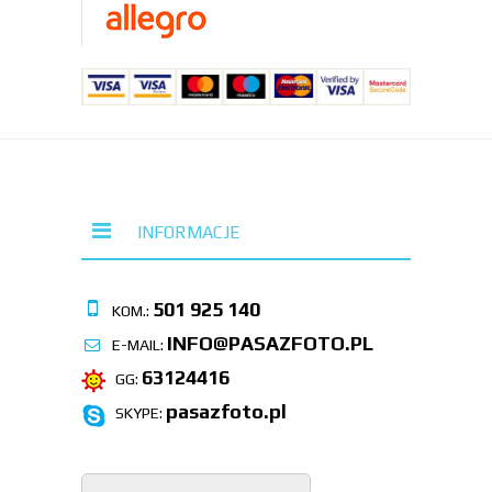
INFORMACJE
501 925 140
KOM.:
INFO@PASAZFOTO.PL
E-MAIL:
63124416
GG:
pasazfoto.pl
SKYPE: