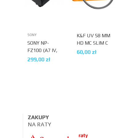
K&F UV 58 MM
SONY
SANDI
SONY NP-
HD MC SLIM C
SAND
FZ100 (A7 IV,
SERIES
MIC
60,00
zł
A7R, A7 III,
128 
299,00
zł
199
A6700, A7C II)
100M
A1 +
SD
ZAKUPY
NA RATY