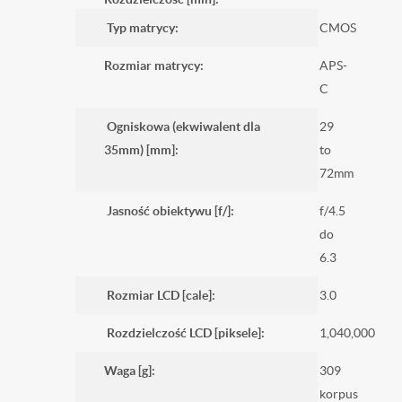
Typ matrycy:
CMOS
Rozmiar matrycy:
APS-
C
Ogniskowa (ekwiwalent dla
29
35mm) [mm]:
to
72mm
Jasność obiektywu [f/]:
f/4.5
do
6.3
Rozmiar LCD [cale]:
3.0
Rozdzielczość LCD [piksele]:
1,040,000
Waga [g]:
309
korpus