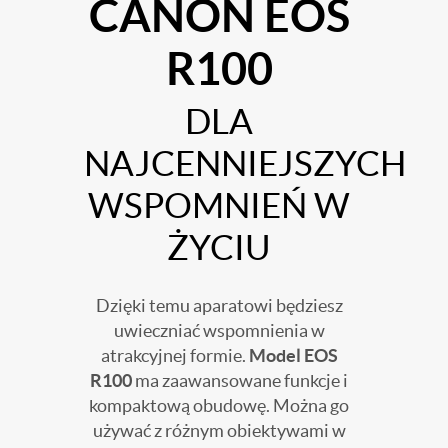
CANON EOS
R100
DLA
NAJCENNIEJSZYCH
WSPOMNIEŃ W
ŻYCIU
Dzięki temu aparatowi będziesz
uwieczniać wspomnienia w
atrakcyjnej formie.
Model EOS
R100
ma zaawansowane funkcje i
kompaktową obudowę. Można go
używać z różnym obiektywami w