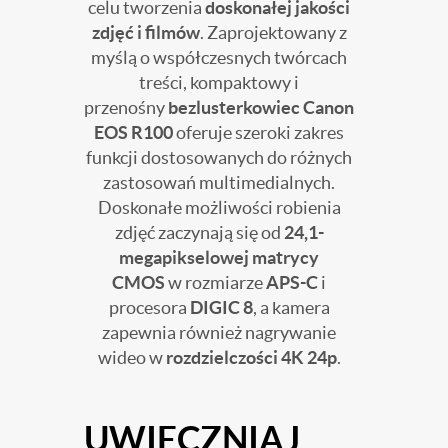
celu tworzenia
doskonałej jakości
zdjęć i filmów
. Zaprojektowany z
myślą o współczesnych twórcach
treści, kompaktowy i
przenośny
bezlusterkowiec Canon
EOS R100
oferuje szeroki zakres
funkcji dostosowanych do różnych
zastosowań multimedialnych.
Doskonałe możliwości robienia
zdjęć zaczynają się od
24,1-
megapikselowej matrycy
CMOS
w rozmiarze
APS-C
i
procesora
DIGIC 8
, a kamera
zapewnia również nagrywanie
wideo w
rozdzielczości 4K 24p
.
UWIECZNIAJ