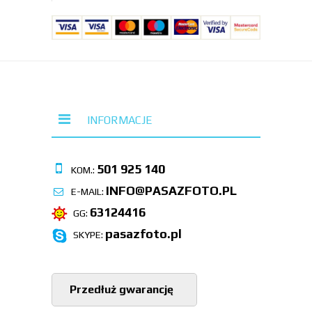
INFORMACJE
501 925 140
KOM.:
INFO@PASAZFOTO.PL
E-MAIL:
63124416
GG:
pasazfoto.pl
SKYPE:
Przedłuż gwarancję