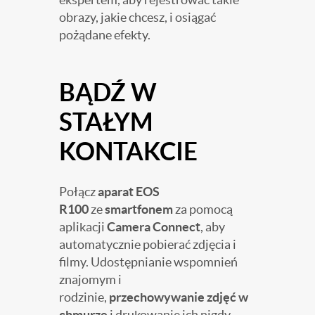
obrazy, jakie chcesz, i osiągać
pożądane efekty.
BĄDŹ W
STAŁYM
KONTAKCIE
Połącz
aparat EOS
R100
ze
smartfonem
za pomocą
aplikacji
Camera Connect
, aby
automatycznie pobierać zdjęcia i
filmy. Udostępnianie wspomnień
znajomym i
rodzinie,
przechowywanie zdjęć w
chmurze
i drukowanie ich nigdy