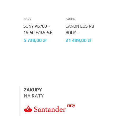
SONY
CANON
CANON
SONY A6700 +
CANON EOS R3
CANO
16-50 F/3.5-5.6
BODY -
- CA
II + KARTA
CASHBACK
2000
5 738,00
zł
21 499,00
zł
29 9
128GB GRATIS
1000ZŁ
ZAKUPY
NA RATY