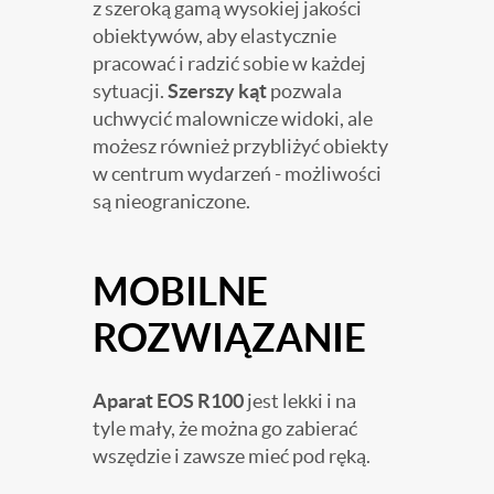
z szeroką gamą wysokiej jakości
obiektywów, aby elastycznie
pracować i radzić sobie w każdej
sytuacji.
Szerszy kąt
pozwala
uchwycić malownicze widoki, ale
możesz również przybliżyć obiekty
w centrum wydarzeń - możliwości
są nieograniczone.
MOBILNE
ROZWIĄZANIE
Aparat EOS R100
jest lekki i na
tyle mały, że można go zabierać
wszędzie i zawsze mieć pod ręką.