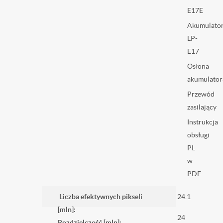
E17E
Akumulato
LP-
E17
Osłona
akumulator
Przewód
zasilający
Instrukcja
obsługi
PL
w
PDF
Liczba efektywnych pikseli
24.1
[mln]:
24
Rozdzielczość [mln]: