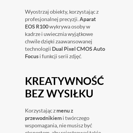
Wyostrzaj obiekty, korzystając z
profesjonalnej precyzji.
Aparat
EOS R100
wykrywa osoby w
kadrze i uwiecznia wyjątkowe
chwile dzięki zaawansowanej
technologii
Dual Pixel CMOS Auto
Focus
i funkcji serii zdjęć
.
KREATYWNOŚĆ
BEZ WYSIŁKU
Korzystając z
menu z
przewodnikiem
i twórczego
wspomagania, nie musisz być
ekspertem, aby rejestrować takie