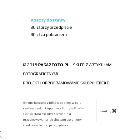
Koszty dostawy
20 zł przy przedpłacie
30 zł za pobraniem
© 2016
PASAZFOTO.PL
- SKLEP Z ARTYKUŁAMI
FOTOGRAFICZNYMI
PROJEKT I OPROGRAMOWANIE SKLEPU:
EBEXO
Strona korzysta z plików cookies w celu
realizacji usług i zgodnie z
Polityką Plików
zamknij
Cookies
Możesz określić warunki
przechowywania lub dostępu do plików
cookies w Twojej przeglądarce.