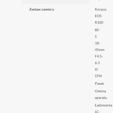
Zestaw zawiera
Korpus
EOS
R100
RF-
S
18-
45mm
F4.5-
6.3
IS
STM
Pasek
Osłona
aparatu
Ładowarka
LC-