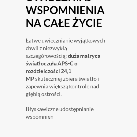
WSPOMNIENIA
NA CAŁE ŻYCIE
Łatwe uwiecznianie wyjątkowych
chwil z niezwykłą
szczegółowością:
duża matryca
światłoczuła APS-C o
rozdzielczości 24,1
MP
skuteczniej zbiera światło i
zapewnia większą kontrolę nad
głębią ostrości.
Błyskawiczne udostępnianie
wspomnień