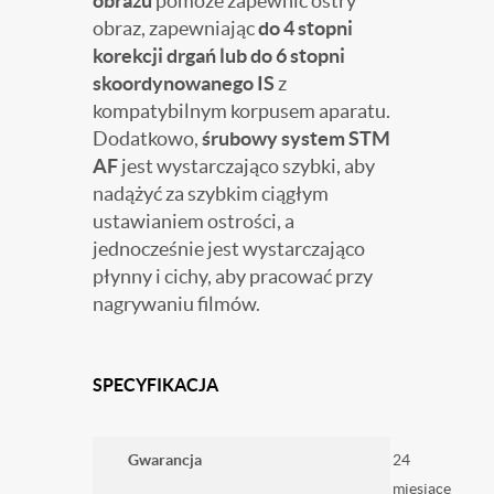
obrazu
pomoże zapewnić ostry
obraz, zapewniając
do 4 stopni
korekcji drgań lub do 6 stopni
skoordynowanego IS
z
kompatybilnym korpusem aparatu.
Dodatkowo,
śrubowy system STM
AF
jest wystarczająco szybki, aby
nadążyć za szybkim ciągłym
ustawianiem ostrości, a
jednocześnie jest wystarczająco
płynny i cichy, aby pracować przy
nagrywaniu filmów.
SPECYFIKACJA
Gwarancja
24
miesiące