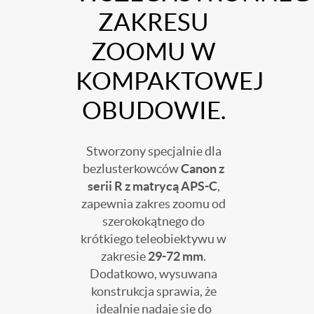
ZAKRESU
ZOOMU W
KOMPAKTOWEJ
OBUDOWIE.
Stworzony specjalnie dla
bezlusterkowców
Canon z
serii R z matrycą APS-C
,
zapewnia zakres zoomu od
szerokokątnego do
krótkiego teleobiektywu w
zakresie
29-72 mm
.
Dodatkowo, wysuwana
konstrukcja sprawia, że
idealnie nadaje się do