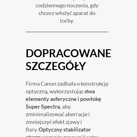
codziennego noszenia, gdy
chcesz włożyć aparat do
torby.
DOPRACOWANE
SZCZEGÓŁY
Firma Canon zadbała o konstrukcję
optyczną, wykorzystując
dwa
elementy asferyczne i powłokę
Super Spectra
, aby
zminimalizować aberracje i
zmniejszyć efekt zjawy i
flary.
Optyczny stabilizator