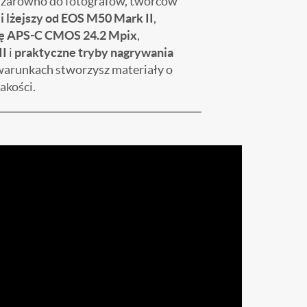
 zarówno do fotografów, twórców
i lżejszy od EOS M50 Mark II
,
ę APS-C CMOS 24.2 Mpix
,
II
i
praktyczne tryby nagrywania
warunkach stworzysz materiały o
akości.