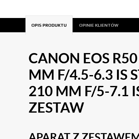
OPIS PRODUKTU
OPINIE KLIENTÓW
CANON EOS R50 
MM F/4.5-6.3 IS 
210 MM F/5-7.1 
ZESTAW
APARAT Z ZESTAWE