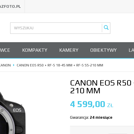
AZFOTO.PL
OWCE
KOMPAKTY
KAMERY
OBIEKTYWY
L
CANON
CANON EOS R50 + RF-S 18-45 MM + RF-S 55-210 MM
CANON EOS R50 +
210 MM
4 599,00
ZŁ
Gwarancja:
24 miesiące