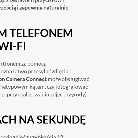
zością i zapewnia naturalnie
M TELEFONEM
WI-FI
martfonem za pomocą
ożna łatwo przesyłać zdjęcia i
non Camera Connect
może obsługiwać
d nietypowym kątem, czy fotografować
np. przy realizowaniu zdjęć przyrody).
KACH NA SEKUNDĘ
serie zdjęć z
szybkością 12