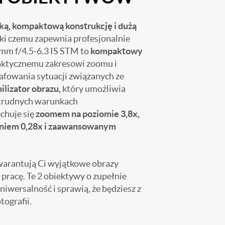
ką, kompaktową konstrukcję i dużą
ki czemu zapewnia profesjonalnie
mm f/4.5-6.3 IS STM​ to
kompaktowy
raktycznemu zakresowi zoomu i
rafowania sytuacji związanych ze
ilizator obrazu,
który umożliwia
 trudnych warunkach
chuje się
zoomem na poziomie 3,8x,
niem 0,28x i zaawansowanym
arantują Ci wyjątkowe obrazy
pracę. Te 2 obiektywy o zupełnie
iwersalność i sprawią, że będziesz z
tografii.