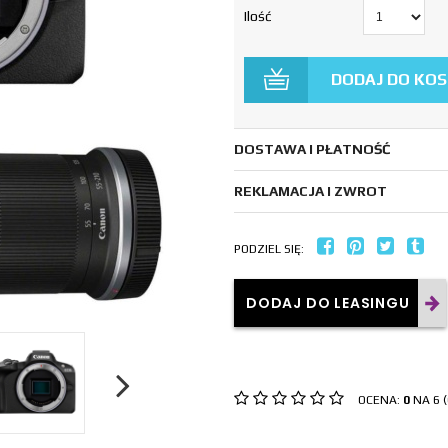
Ilość
DODAJ DO KO
DOSTAWA I PŁATNOŚĆ
REKLAMACJA I ZWROT
PODZIEL SIĘ:
DODAJ DO LEASINGU
OCENA:
0
NA 6 (