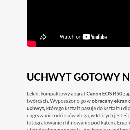
UCHWYT GOTOWY N
Lekki, kompaktowy aparat
Canon EOS R50
zap
twórcach. Wyposażono go w
obracany ekran 
uchwyt,
którego kształt pasuje do kształtu dł
nagrywanie odcinków vloga, w których jesteś 
fotografowanie i filmowanie pod kątem. Ergon
ułatwia obsługę aparatu, doskonale współgraj