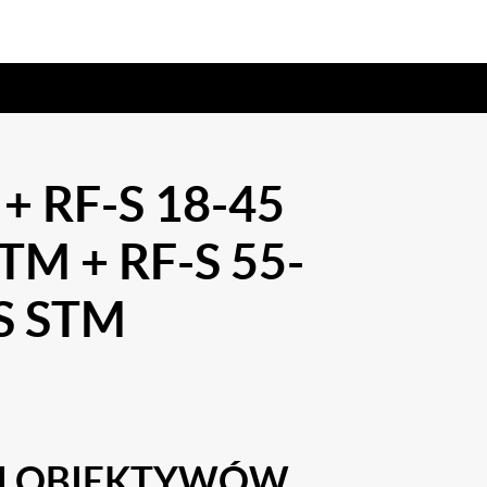
+ RF-S 18-45
STM + RF-S 55-
IS STM
M OBIEKTYWÓW