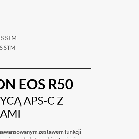
 IS STM
IS STM
N EOS R50
YCĄ APS-C Z
JAMI
zaawansowanym zestawem funkcji