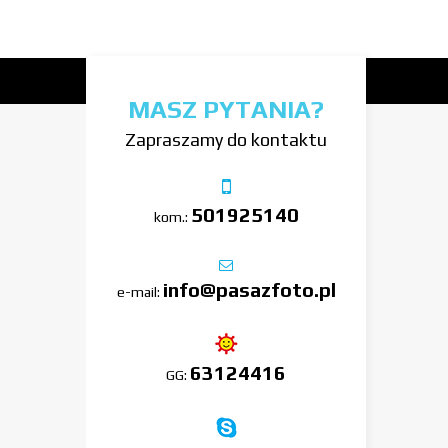
MASZ PYTANIA?
Zapraszamy do kontaktu
501925140
kom.:
info@pasazfoto.pl
e-mail:
63124416
GG: