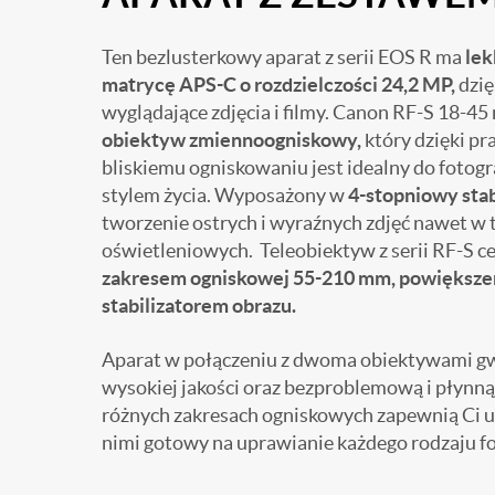
Ten bezlusterkowy aparat z serii EOS R ma
lek
matrycę APS-C o rozdzielczości 24,2 MP,
dzię
wyglądające zdjęcia i filmy. Canon RF-S 18-45 
obiektyw zmiennoogniskowy,
który dzięki p
bliskiemu ogniskowaniu jest idealny do fotog
stylem życia. Wyposażony w
4-stopniowy stab
tworzenie ostrych i wyraźnych zdjęć nawet w
oświetleniowych. Teleobiektyw z serii RF-S ce
zakresem ogniskowej 55-210 mm, powiększe
stabilizatorem obrazu.
Aparat w połączeniu z dwoma obiektywami gw
wysokiej jakości oraz bezproblemową i płynną 
różnych zakresach ogniskowych zapewnią Ci un
nimi gotowy na uprawianie każdego rodzaju fo