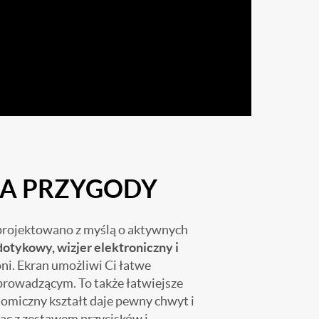
A PRZYGODY
rojektowano z myślą o aktywnych
dotykowy,
wizjer elektroniczny i
oni. Ekran umożliwi Ci łatwe
prowadzącym. To także łatwiejsze
omiczny kształt daje pewny chwyt i
ąc z zestawem przycisków i