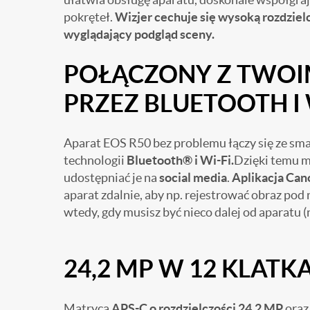
pokręteł.
Wizjer cechuje się wysoką rozdzielc
wyglądający podgląd sceny.
POŁĄCZONY Z TWOI
PRZEZ BLUETOOTH I 
Aparat EOS R50 bez problemu łączy się ze s
technologii
Bluetooth® i Wi-Fi.
Dzięki temu m
udostępniać je na
social media
.
Aplikacja Ca
aparat zdalnie, aby np. rejestrować obraz po
wtedy, gdy musisz być nieco dalej od aparatu (
24,2 MP W 12 KLAT
Matryca
APS-C o rozdzielczości 24,2 MP
oraz 