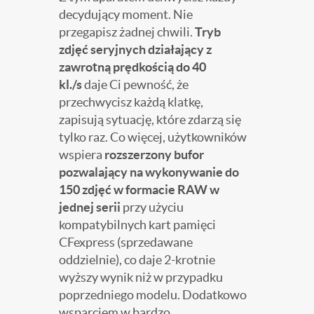
decydujący moment. Nie
przegapisz żadnej chwili.
Tryb
zdjęć seryjnych działający z
zawrotną prędkością do 40
kl./s
daje Ci pewność, że
przechwycisz każdą klatkę,
zapisują sytuację, które zdarzą się
tylko raz. Co więcej, użytkowników
wspiera
rozszerzony bufor
pozwalający na wykonywanie do
150 zdjęć w formacie RAW w
jednej serii
przy użyciu
kompatybilnych kart pamięci
CFexpress (sprzedawane
oddzielnie), co daje 2-krotnie
wyższy wynik niż w przypadku
poprzedniego modelu. Dodatkowo
wsparciem w bardzo