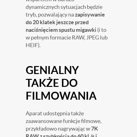
dynamicznych sytuacjach będzie
tryb, pozwalający na
zapisywanie
do 20 klatek jeszcze przed
naciśnięciem spustu migawki
(i to
w pełnym formacie RAW, JPEG lub
HEIF).
GENIALNY
TAKŻE DO
FILMOWANIA
Aparat udostępnia także
zaawansowane funkcje filmowe,
przykładowo nagrywając w
7K
RAW z szybkością do 60 kl./s i