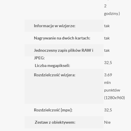
2
godziny.)
Informacje w wizjerze:
tak
Nagrywanie na dwóch kartach:
tak
Jednoczesny zapis plików RAW i
tak
JPEG:
32,5
Liczba megapikseli:
Rozdzielczość wizjera:
3.69
mln
punktów
(1280x960)
Rozdzielczość [mpx]:
32,5
Zestaw z obiektywem:
Nie