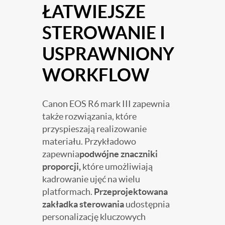
ŁATWIEJSZE
STEROWANIE I
USPRAWNIONY
WORKFLOW
Canon EOS R6 mark III zapewnia
także rozwiązania, które
przyspieszają realizowanie
materiału. Przykładowo
zapewnia
podwójne znaczniki
proporcji,
które umożliwiają
kadrowanie ujęć na wielu
platformach.
Przeprojektowana
zakładka sterowania
udostępnia
personalizację kluczowych