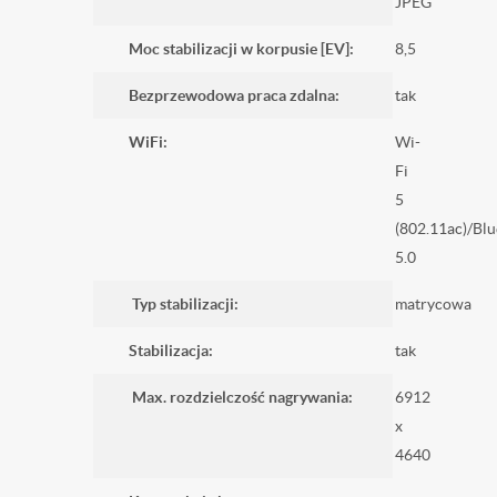
JPEG
Moc stabilizacji w korpusie [EV]:
8,5
Bezprzewodowa praca zdalna:
tak
WiFi:
Wi-
Fi
5
(802.11ac)/Bl
5.0
Typ stabilizacji:
matrycowa
Stabilizacja:
tak
Max. rozdzielczość nagrywania:
6912
x
4640