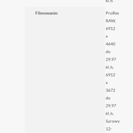
kl./s
Filmowanie:
ProRes
RAW,
6912
x
4640
do
29,97
kl./s,
6912
x
3672
do
29,97
kl./s,
Surowy
12-