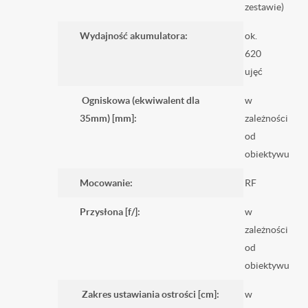
zestawie)
Wydajność akumulatora:
ok.
620
ujęć
Ogniskowa (ekwiwalent dla
w
35mm) [mm]:
zależności
od
obiektywu
Mocowanie:
RF
Przysłona [f/]:
w
zależności
od
obiektywu
Zakres ustawiania ostrości [cm]:
w