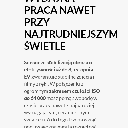
PRACA NAWET
PRZY
NAJTRUDNIEJSZYM
ŚWIETLE
Sensor ze stabilizacją obrazu o
efektywności aż do 8,5 stopnia
EV
gwarantuje stabilne zdjęcia i
filmy z ręki. W połączeniu z
ogromnym
zakresem czułości ISO
do 64 000
masz pełną swobodę w
czasie pracy nawet z najbardziej
wymagającym, ograniczonym
światłem. A do tego trzeba wziąć
pod uwagę znakomitą rozpiętość