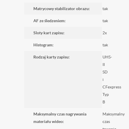
Matrycowy stabilizator obrazu:
tak
AF ze śledzeniem:
tak
Sloty kart zapisu:
2x
Histogram:
tak
Rodzaj karty zapisu:
UHS-
II
SD
i
CFexpress
Typ
B
Maksymalny czas nagrywania
Maksymalny
materiału wideo:
czas
trwania