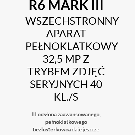
R6 MARK III
WSZECHSTRONNY
APARAT
PEŁNOKLATKOWY
32,5 MP Z
TRYBEM ZDJĘĆ
SERYJNYCH 40
KL./S
III odsłona zaawansowanego,
pełnoklatkowego
bezlusterkowca
daje jeszcze