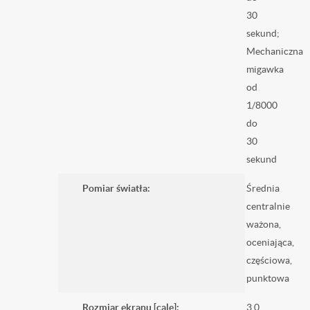
30
sekund;
Mechaniczna
migawka
od
1/8000
do
30
sekund
Pomiar światła:
Średnia
centralnie
ważona,
oceniająca,
częściowa,
punktowa
Rozmiar ekranu [cale]:
3.0