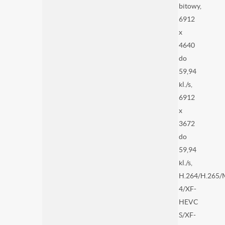
bitowy,
6912
x
4640
do
59,94
kl./s,
6912
x
3672
do
59,94
kl./s,
H.264/H.265
4/XF-
HEVC
S/XF-