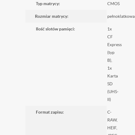
Typ matrycy:
CMOS
Rozmiar matrycy:
pełnoklatkowa
Ilość slotów pamięci:
1x
CF
Express
(typ
B),
1x
Karta
SD
(UHS-
II)
Format zapisu:
C-
RAW,
HEIF,