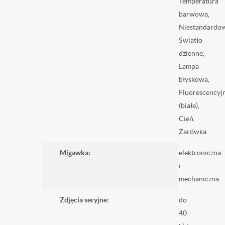
Temperatura
barwowa,
Niestandardow
Światło
dzienne,
Lampa
błyskowa,
Fluorescencyj
(białe),
Cień,
Żarówka
Migawka:
elektroniczna
i
mechaniczna
Zdjęcia seryjne:
do
40