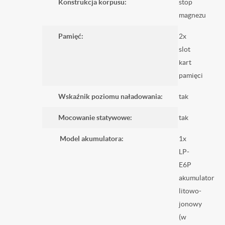
Konstrukcja korpusu:
stop
magnezu
Pamięć:
2x
slot
kart
pamięci
Wskaźnik poziomu naładowania:
tak
Mocowanie statywowe:
tak
Model akumulatora:
1x
LP-
E6P
akumulator
litowo-
jonowy
(w