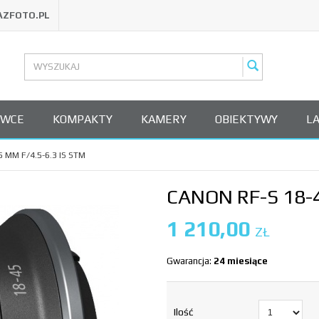
AZFOTO.PL
OWCE
KOMPAKTY
KAMERY
OBIEKTYWY
L
 MM F/4.5-6.3 IS STM
CANON RF-S 18-4
1 210,00
ZŁ
Gwarancja:
24 miesiące
Ilość