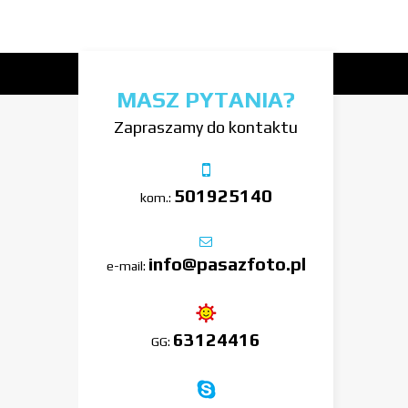
MASZ PYTANIA?
Zapraszamy do kontaktu
501925140
kom.:
info@pasazfoto.pl
e-mail:
63124416
GG: