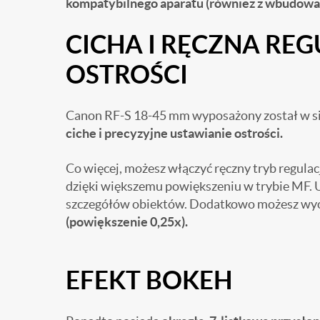
kompatybilnego aparatu (również z wbudowa
CICHA I RĘCZNA RE
OSTROŚCI
Canon RF-S 18-45 mm wyposażony został w s
ciche i precyzyjne ustawianie ostrości.
Co więcej, możesz włączyć ręczny tryb regulacj
dzięki większemu powiększeniu w trybie MF. U
szczegółów obiektów. Dodatkowo możesz wyost
(powiększenie 0,25x).
EFEKT BOKEH