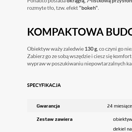
Ponadto posiada
okrągłą, 7-listkową przysło
rozmyte tło, tzw. efekt
"bokeh"
.
KOMPAKTOWA BUD
Obiektyw waży zaledwie
130 g
, co czyni go n
Zabierz go ze sobą wszędzie i ciesz się komfo
wypraw w poszukiwaniu niepowtarzalnych k
SPECYFIKACJA
Gwarancja
24 miesiące
Zestaw zawiera
obiektyw
dekiel n