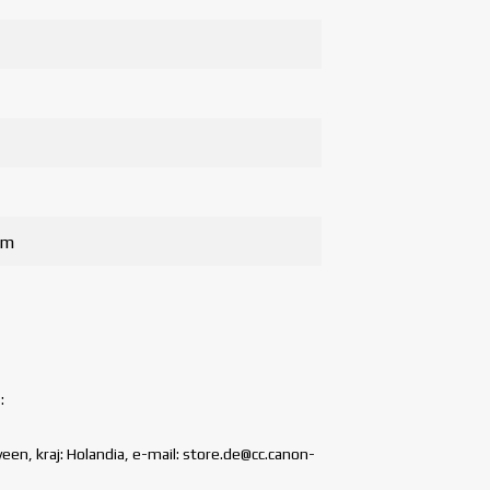
mm
:
n, kraj: Holandia, e-mail: store.de@cc.canon-