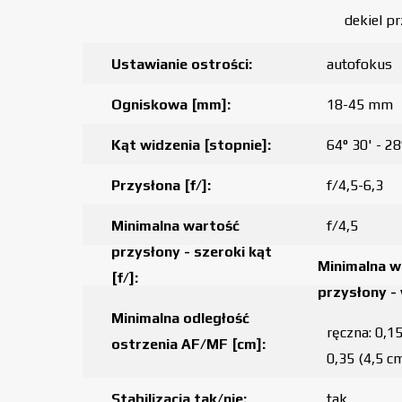
dekiel p
Ustawianie ostrości:
autofokus
Ogniskowa [mm]:
18-45 mm
Kąt widzenia [stopnie]:
64° 30' - 28
Przysłona [f/]:
f/4,5-6,3
Minimalna wartość
f/4,5
przysłony - szeroki kąt
Minimalna w
[f/]:
przysłony - 
Minimalna odległość
ręczna: 0,15
ostrzenia AF/MF [cm]:
0,35 (4,5 cm
Stabilizacja tak/nie:
tak