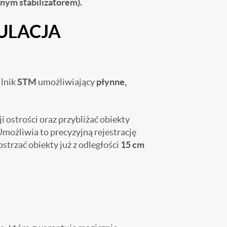
nym stabilizatorem).
GULACJA
ilnik
STM
umożliwiający
płynne,
i ostrości oraz przybliżać obiekty
możliwia to precyzyjną rejestrację
rzać obiekty już z odległości
15 cm