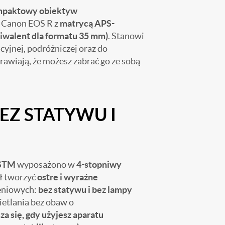
paktowy obiektyw
 Canon EOS R z
matrycą APS-
walent dla formatu 35 mm)
. Stanowi
cyjnej, podróżniczej oraz do
rawiają, że możesz zabrać go ze sobą
EZ STATYWU I
 STM
wyposażono w
4-stopniwy
ł tworzyć
ostre i wyraźne
eniowych:
bez statywu i bez lampy
ietlania bez obaw o
a się, gdy użyjesz aparatu