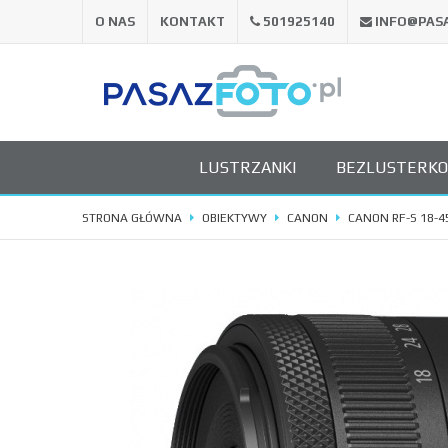
O NAS
KONTAKT
501925140
INFO@PAS
LUSTRZANKI
BEZLUSTERK
STRONA GŁÓWNA
OBIEKTYWY
CANON
CANON RF-S 18-45