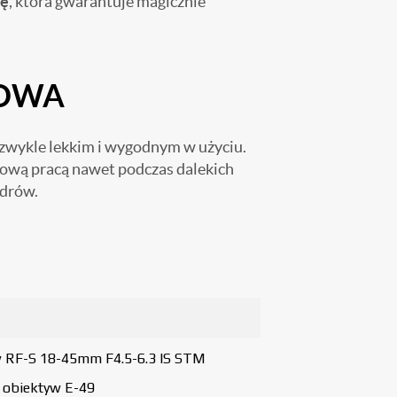
nę
, która gwarantuje magicznie
OWA
iezwykle lekkim i wygodnym w użyciu.
rtową pracą nawet podczas dalekich
adrów.
 RF-S 18-45mm F4.5-6.3 IS STM
a obiektyw E-49