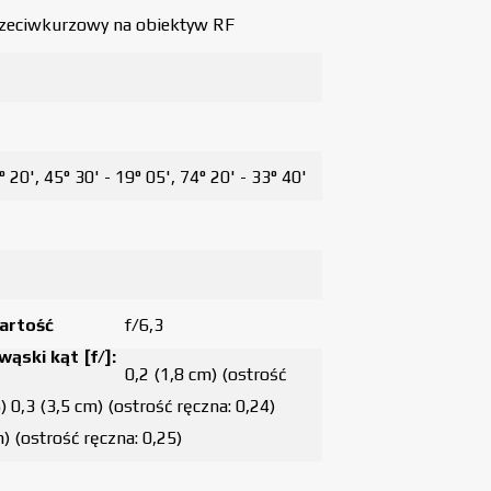
rzeciwkurzowy na obiektyw RF
° 20', 45° 30' - 19° 05', 74° 20' - 33° 40'
artość
f/6,3
wąski kąt [f/]:
0,2 (1,8 cm) (ostrość
) 0,3 (3,5 cm) (ostrość ręczna: 0,24)
) (ostrość ręczna: 0,25)