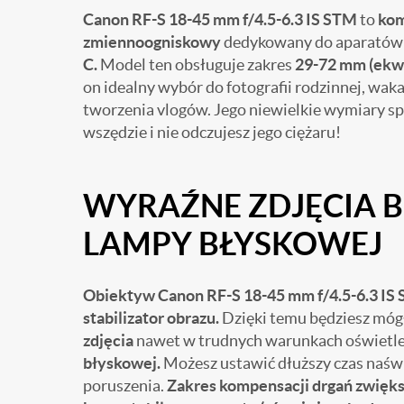
Canon RF-S 18-45 mm f/4.5-6.3 IS STM
to
kom
zmiennoogniskowy
dedykowany do aparatów
C.
Model ten obsługuje zakres
29-72 mm (ekwi
on idealny wybór do fotografii rodzinnej, waka
tworzenia vlogów. Jego niewielkie wymiary sp
wszędzie i nie odczujesz jego ciężaru!
WYRAŹNE ZDJĘCIA B
LAMPY BŁYSKOWEJ
Obiektyw Canon RF-S 18-45 mm f/4.5-6.3 IS
stabilizator obrazu.
Dzięki temu będziesz móg
zdjęcia
nawet w trudnych warunkach oświetl
błyskowej.
Możesz ustawić dłuższy czas naśw
poruszenia.
Zakres kompensacji drgań zwiększ