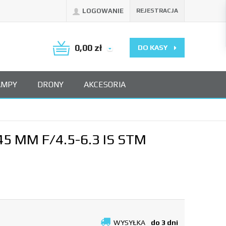
LOGOWANIE
REJESTRACJA
0,00
zł
DO KASY
AMPY
DRONY
AKCESORIA
5 MM F/4.5-6.3 IS STM
WYSYŁKA
do 3 dni