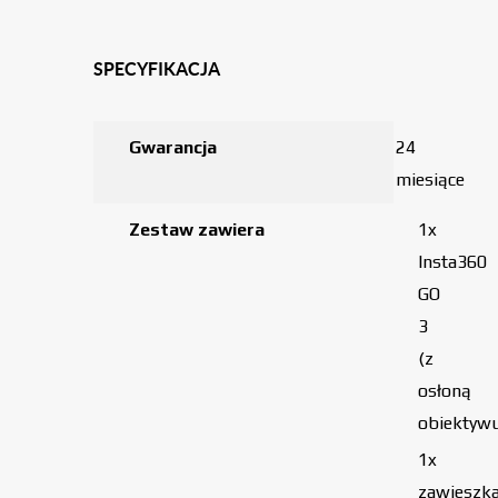
SPECYFIKACJA
Gwarancja
24
miesiące
Zestaw zawiera
1x
Insta360
GO
3
(z
osłoną
obiektywu
1x
zawieszk