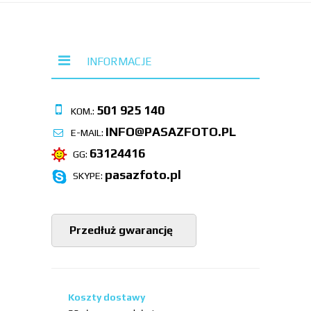
INFORMACJE
501 925 140
KOM.:
INFO@PASAZFOTO.PL
E-MAIL:
63124416
GG:
pasazfoto.pl
SKYPE:
Przedłuż gwarancję
Koszty dostawy