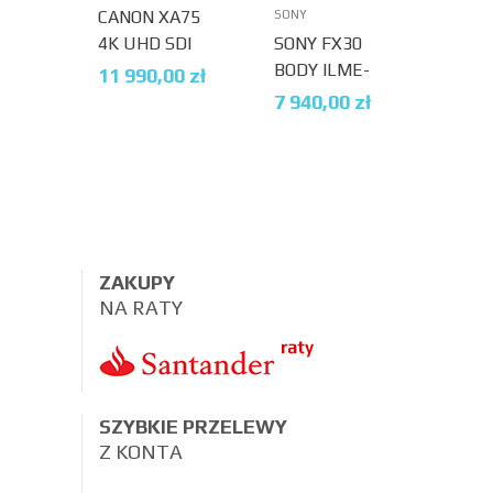
CANON XA75
KAM
SONY
4K UHD SDI
SONY FX30
SPO
STREAMING
BODY ILME-
INST
11 990,00
zł
1 99
USB-C
FX30 + SD
64GB
7 940,00
zł
128GB GRATIS
ZAKUPY
NA RATY
SZYBKIE PRZELEWY
Z KONTA