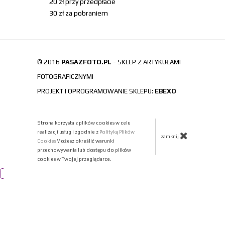
20 zł przy przedpłacie
30 zł za pobraniem
© 2016
PASAZFOTO.PL
- SKLEP Z ARTYKUŁAMI
FOTOGRAFICZNYMI
PROJEKT I OPROGRAMOWANIE SKLEPU:
EBEXO
Strona korzysta z plików cookies w celu
realizacji usług i zgodnie z
Polityką Plików
zamknij
Cookies
Możesz określić warunki
przechowywania lub dostępu do plików
cookies w Twojej przeglądarce.