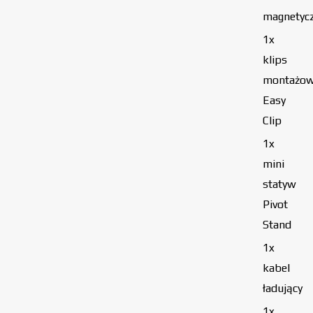
magnetyc
1x
klips
montażo
Easy
Clip
1x
mini
statyw
Pivot
Stand
1x
kabel
ładujący
1x