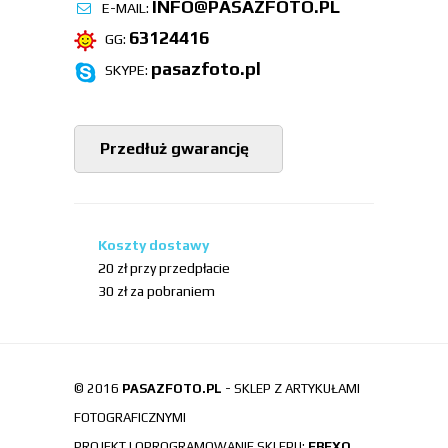
INFO@PASAZFOTO.PL
E-MAIL:
63124416
GG:
pasazfoto.pl
SKYPE:
Przedłuż gwarancję
Koszty dostawy
20 zł przy przedpłacie
30 zł za pobraniem
© 2016
PASAZFOTO.PL
- SKLEP Z ARTYKUŁAMI
FOTOGRAFICZNYMI
PROJEKT I OPROGRAMOWANIE SKLEPU:
EBEXO