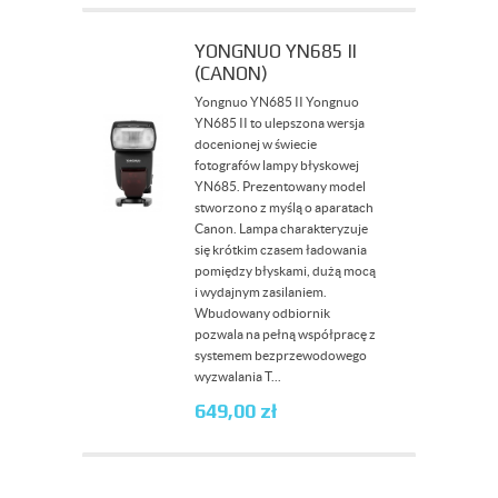
YONGNUO YN685 II
(CANON)
Yongnuo YN685 II Yongnuo
YN685 II to ulepszona wersja
docenionej w świecie
fotografów lampy błyskowej
YN685. Prezentowany model
stworzono z myślą o aparatach
Canon. Lampa charakteryzuje
się krótkim czasem ładowania
pomiędzy błyskami, dużą mocą
i wydajnym zasilaniem.
Wbudowany odbiornik
pozwala na pełną współpracę z
systemem bezprzewodowego
wyzwalania T...
649,00
zł