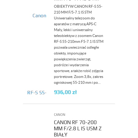
OBIEKTYW CANON RF-S 55-
210 MM F/5-7.1 IS STM
Uniwersalny telezoom do
aparatów z matrycą APS-C
Mały, lekki i uniwersalny
teleobiektyw z zoomem Canon
RF-S 55-210mm F5-7.1 IS STM
pozwala uwieczniać odległe
obiekty, imponujące
powiększenia zwierząt,
podróże i wydarzenia
sportowe, a także robić zdjęcia
portretowe. Zoom 3,8x, zakres
ogniskowej 55-210 mm i po...
936,00
zł
CANON
CANON RF 70-200
MM F/2.8 L IS USM Z
BIAŁY