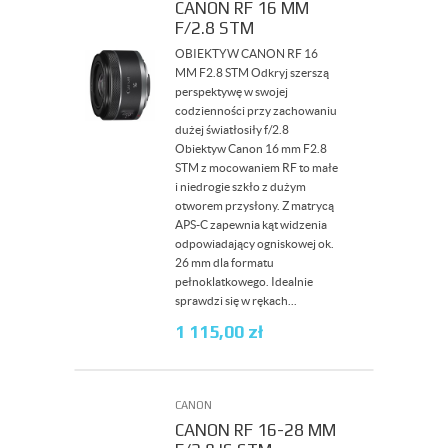
CANON RF 16 MM
F/2.8 STM
OBIEKTYW CANON RF 16
MM F2.8 STM Odkryj szerszą
perspektywę w swojej
codzienności przy zachowaniu
dużej światłosiły f/2.8
Obiektyw Canon 16 mm F2.8
STM z mocowaniem RF to małe
i niedrogie szkło z dużym
otworem przysłony. Z matrycą
APS-C zapewnia kąt widzenia
odpowiadający ogniskowej ok.
26 mm dla formatu
pełnoklatkowego. Idealnie
sprawdzi się w rękach...
1 115,00
zł
CANON
CANON RF 16-28 MM