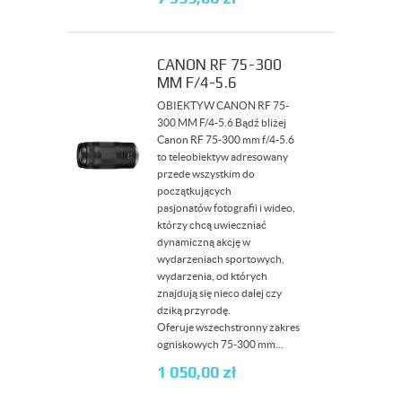
CANON RF 75-300
MM F/4-5.6
OBIEKTYW CANON RF 75-
300 MM F/4-5.6 Bądź bliżej
Canon RF 75-300 mm f/4-5.6
to teleobiektyw adresowany
przede wszystkim do
początkujących
pasjonatów fotografii i wideo,
którzy chcą uwieczniać
dynamiczną akcję w
wydarzeniach sportowych,
wydarzenia, od których
znajdują się nieco dalej czy
dziką przyrodę.
Oferuje wszechstronny zakres
ogniskowych 75-300 mm...
1 050,00
zł