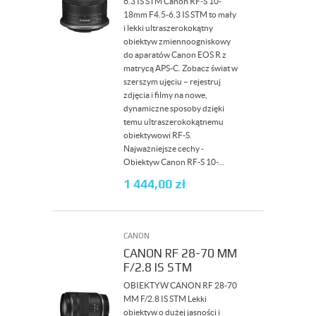
6.3 IS STM Canon RF-S 10-
18mm F4.5-6.3 IS STM to mały
i lekki ultraszerokokątny
obiektyw zmiennoogniskowy
do aparatów Canon EOS R z
matrycą APS-C. Zobacz świat w
szerszym ujęciu – rejestruj
zdjęcia i filmy na nowe,
dynamiczne sposoby dzięki
temu ultraszerokokątnemu
obiektywowi RF-S.
Najważniejsze cechy -
Obiektyw Canon RF-S 10-...
1 444,00
zł
CANON
CANON RF 28-70 MM
F/2.8 IS STM
OBIEKTYW CANON RF 28-70
MM F/2.8 IS STM Lekki
obiektyw o dużej jasności i