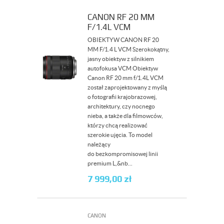
CANON RF 20 MM
F/1.4L VCM
OBIEKTYW CANON RF 20
MM F/1.4 L VCM Szerokokątny,
jasny obiektyw z silnikiem
autofokusa VCM Obiektyw
Canon RF 20 mm f/1.4L VCM
został zaprojektowany z myślą
o fotografii krajobrazowej,
architektury, czy nocnego
nieba, a także dla filmowców,
którzy chcą realizować
szerokie ujęcia. To model
należący
do bezkompromisowej linii
premium L,&nb...
7 999,00
zł
CANON