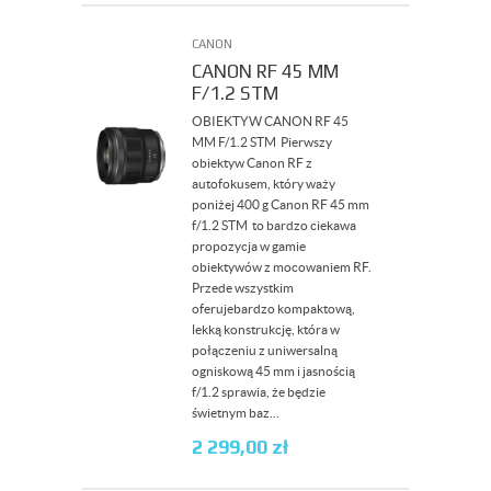
CANON
CANON RF 45 MM
F/1.2 STM
OBIEKTYW CANON RF 45
MM F/1.2 STM Pierwszy
obiektyw Canon RF z
autofokusem, który waży
poniżej 400 g Canon RF 45 mm
f/1.2 STM to bardzo ciekawa
propozycja w gamie
obiektywów z mocowaniem RF.
Przede wszystkim
oferujebardzo kompaktową,
lekką konstrukcję, która w
połączeniu z uniwersalną
ogniskową 45 mm i jasnością
f/1.2 sprawia, że będzie
świetnym baz...
2 299,00
zł