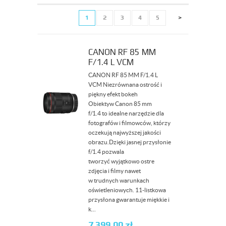
1
2
3
4
5
>
CANON RF 85 MM
F/1.4 L VCM
CANON RF 85 MM F/1.4 L
VCM Niezrównana ostrość i
piękny efekt bokeh
Obiektyw Canon 85 mm
f/1.4 to idealne narzędzie dla
fotografów i filmowców, którzy
oczekują najwyższej jakości
obrazu.Dzięki jasnej przysłonie
f/1.4 pozwala
tworzyć wyjątkowo ostre
zdjęcia i filmy nawet
w trudnych warunkach
oświetleniowych. 11-listkowa
przysłona gwarantuje miękkie i
k...
7 399,00
zł