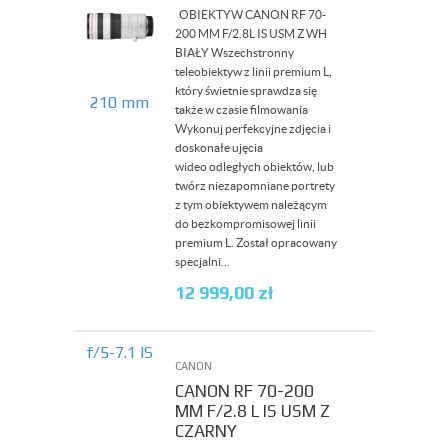
OBIEKTYW CANON RF 70-
200 MM F/2.8L IS USM Z WH
BIAŁY Wszechstronny
teleobiektyw z linii premium L,
który świetnie sprawdza się
także w czasie filmowania
Wykonuj perfekcyjne zdjęcia i
doskonałe ujęcia
wideo odległych obiektów, lub
twórz niezapomniane portrety
z tym obiektywem należącym
do bezkompromisowej linii
premium L. Został opracowany
specjalni...
12 999,00
zł
CANON
CANON RF 70-200
MM F/2.8 L IS USM Z
CZARNY