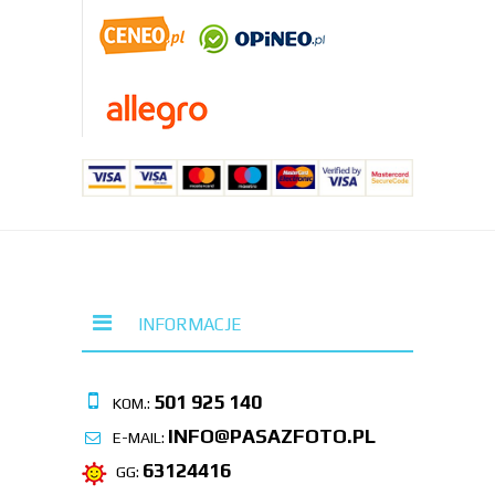
INFORMACJE
501 925 140
KOM.:
INFO@PASAZFOTO.PL
E-MAIL:
63124416
GG: