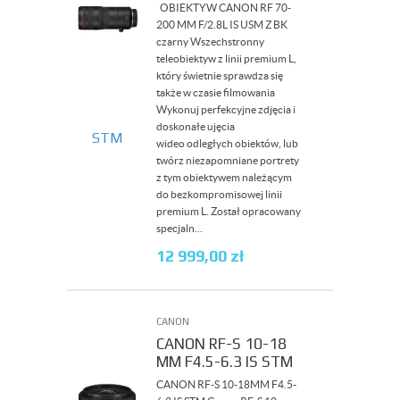
OBIEKTYW CANON RF 70-
200 MM F/2.8L IS USM Z BK
czarny Wszechstronny
teleobiektyw z linii premium L,
który świetnie sprawdza się
także w czasie filmowania
Wykonuj perfekcyjne zdjęcia i
doskonałe ujęcia
wideo odległych obiektów, lub
twórz niezapomniane portrety
z tym obiektywem należącym
do bezkompromisowej linii
premium L. Został opracowany
specjaln...
12 999,00
zł
CANON
CANON RF-S 10-18
MM F4.5-6.3 IS STM
CANON RF-S 10-18MM F4.5-