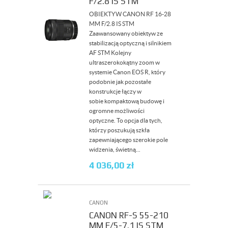
F/2.8 IS STM
OBIEKTYW CANON RF 16-28
MM F/2.8 IS STM
Zaawansowany obiektyw ze
stabilizacją optyczną i silnikiem
AF STM Kolejny
ultraszerokokątny zoom w
systemie Canon EOS R, który
podobnie jak pozostałe
konstrukcje łączy w
sobie kompaktową budowę i
ogromne możliwości
optyczne. To opcja dla tych,
którzy poszukują szkła
zapewniającego szerokie pole
widzenia, świetną...
4 036,00
zł
CANON
CANON RF-S 55-210
MM F/5-7.1 IS STM