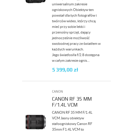
uniwersalnym zakresie
ogniskowych Obiektyw ten
powstał dla tych fotografów i
twórców wideo, którzy chcą
mieć przy sobie lekki i
przenośny sprzęt, dający
jednocześnie możliwość
swobodnej pracy ze światłem w
każdych warunkach.
Jego światłosiła f/2.8 dostępna
w całym zakresie ognis...
5 399,00
zł
CANON
CANON RF 35 MM
F/1.4L VCM
CANON RF 35 MM F/1.4L
VCM Jasny obiektyw
stałoogniskowy Canon RF
35mm F1.4L VCM to