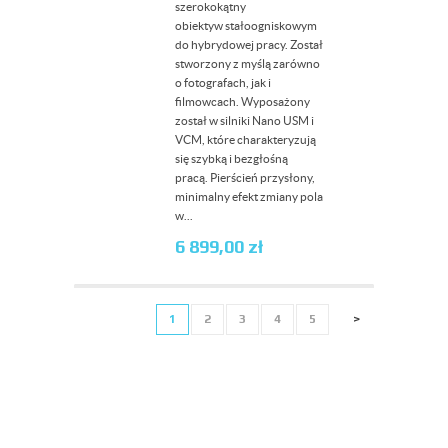
szerokokątny
obiektyw stałoogniskowym
do hybrydowej pracy. Został
stworzony z myślą zarówno
o fotografach, jak i
filmowcach. Wyposażony
został w silniki Nano USM i
VCM, które charakteryzują
się szybką i bezgłośną
pracą. Pierścień przysłony,
minimalny efekt zmiany pola
w...
6 899,00
zł
1
2
3
4
5
>