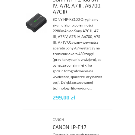
IV, A7R, A7 III, A6700,
A7C II)
SONY NP-FZ100 Oryginalny
akumulator o pojemności
2280mAh do Sony A7C II, A7
III, A7R V, A7R IV, A6700, A7S
III, A7 IV Używany wewnątrz
aparatu Sony A9 wystarczy na
zrobienie około 480 zdjęć
(przy korzystaniu z wizjera), co
oznacza conajmniej kilka
godzin fotografowania na
wycieczce, spacerze, czy nawet
sesji. Dzięki zastosowanej
technologii litowo-jono...
299,00
zł
CANON
CANON LP-E17
Oryginalny akumulator marki