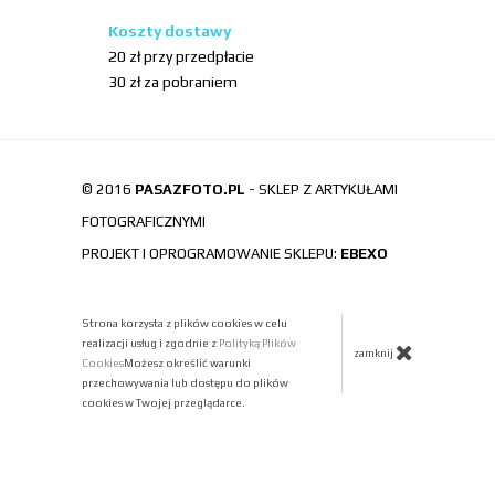
Koszty dostawy
20 zł przy przedpłacie
30 zł za pobraniem
© 2016
PASAZFOTO.PL
- SKLEP Z ARTYKUŁAMI
FOTOGRAFICZNYMI
PROJEKT I OPROGRAMOWANIE SKLEPU:
EBEXO
Strona korzysta z plików cookies w celu
realizacji usług i zgodnie z
Polityką Plików
zamknij
Cookies
Możesz określić warunki
przechowywania lub dostępu do plików
cookies w Twojej przeglądarce.