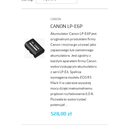
CANON
CANON LP-E6P
Akumulator Canon LP-E6P jest
oryginalnym produktem firmy
Canon i można go używać jako
zapasowego lub zamiennego
akumulatora. Jest zgodny z
każdym aparatem firmy Canon
wykorzystującym akumulatory
z serii LP-E6. Spełnia
wymagania modelu EOS R5
Mark II w zakresie wysokiej
mocy dzięki maksymalnemu
prądowi rozładowania 6,0 A.
Pozwala to wykorzystać
potencjał...
528,00
zł