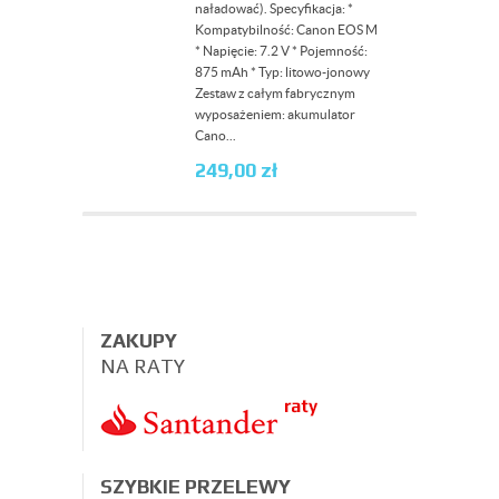
naładować). Specyfikacja: *
Kompatybilność: Canon EOS M
* Napięcie: 7.2 V * Pojemność:
875 mAh * Typ: litowo-jonowy
Zestaw z całym fabrycznym
wyposażeniem: akumulator
Cano...
249,00
zł
ZAKUPY
NA RATY
SZYBKIE PRZELEWY