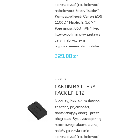
sformatować (rozładować i
naładować). Specyfikacja: *
Kompatybilność: Canon EOS
1100D * Napięcie: 3.6 V *
Pojemność: 860 mAh * Typ:
litowo-polimerowy Zestaw z
całym fabrycznym
wyposażeniem: akumulator...
329,00
zł
CANON
CANON BATTERY
PACK LP-E12
Nieduży, lekki akumulator o
znacznej pojemności,
dostarczający energii przez
długi czas. By uzyskać pełną
moc nowego akumulatora,
należy go trzykrotnie
sformatować (rozładować i