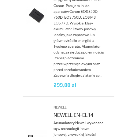
Canon. Pasuje m.in. do
aparatów Canon EOS 850D,
760D, EOS 750D, EOS M3,
EOS 77D. Wysokiej klasy
akumulator litowo-jonowy
idealny jako zapasowe lub
główne źródło energii dla
Twojego aparatu. Akumulator
odznacza się dużą pojemnością
i zabezpieczeniami
przeciwprzepięciowymi oraz
przed przeładowaniem.
Zapewnia długie działanie ap...
299,00
zł
NEWELL
NEWELL EN-EL14
Akumulatory Newell wykonane
są w technologii litowo-
jonowej, z wysokiej jakości