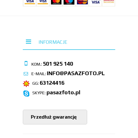
INFORMACJE
501 925 140
KOM.:
INFO@PASAZFOTO.PL
E-MAIL:
63124416
GG:
pasazfoto.pl
SKYPE:
Przedłuż gwarancję