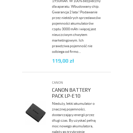
1950mAh. W 100% bezpieczny
dla aparatu. Wbudowany chip.
Gwarancja 2 lata ! Podawanie
przez niektórych sprzedawców
pojemności akumulatorów
rzędu 3000 mAh i więcej jest
nieuczciwym chwytem
marketingowym. Ich
prawdziwa pojemność nie
odbiega od firmo...
119,00
zł
CANON
CANON BATTERY
PACK LP-E10
Nieduży, lekki akumulator o
znacznej pojemności,
dostarczający energii przez
długi czas. By uzyskać pełną
moc nowego akumulatora,
należy go trzykrotnie