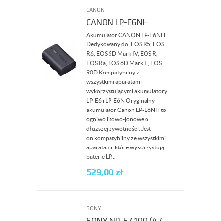
CANON
CANON LP-E6NH
Akumulator CANON LP-E6NH
Dedykowany do: EOS R5, EOS
R6, EOS 5D Mark IV, EOS R,
EOS Ra, EOS 6D Mark II, EOS
90D Kompatybilny z
wszystkimi aparatami
wykorzystującymi akumulatory
LP-E6 i LP-E6N Oryginalny
akumulator Canon LP-E6NH to
ogniwo litowo-jonowe o
dłuższej żywotności. Jest
on kompatybilny ze wszystkimi
aparatami, które wykorzystują
baterie LP...
529,00
zł
SONY
SONY NP-FZ100 (A7