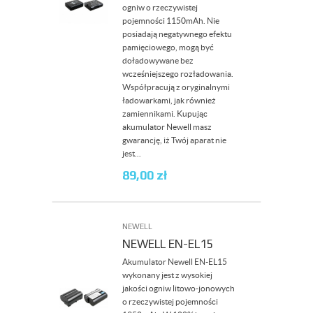
ogniw o rzeczywistej
pojemności 1150mAh. Nie
posiadają negatywnego efektu
pamięciowego, mogą być
doładowywane bez
wcześniejszego rozładowania.
Współpracują z oryginalnymi
ładowarkami, jak również
zamiennikami. Kupując
akumulator Newell masz
gwarancję, iż Twój aparat nie
jest...
89,00
zł
NEWELL
NEWELL EN-EL15
Akumulator Newell EN-EL15
wykonany jest z wysokiej
jakości ogniw litowo-jonowych
o rzeczywistej pojemności