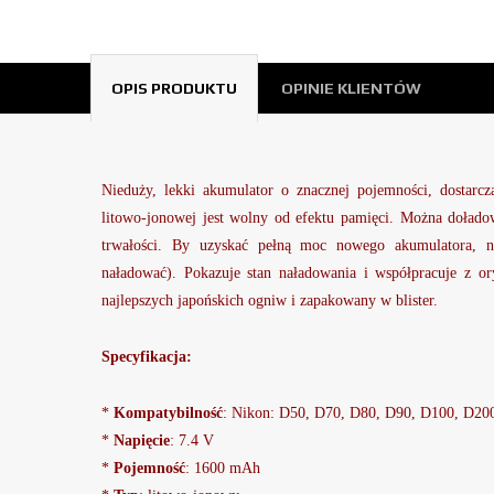
OPIS PRODUKTU
OPINIE KLIENTÓW
Nieduży, lekki akumulator o znacznej pojemności, dostarcza
litowo-jonowej jest wolny od efektu pamięci. Można dołado
trwałości. By uzyskać pełną moc nowego akumulatora, na
naładować). Pokazuje stan naładowania i współpracuje z 
najlepszych japońskich ogniw i zapakowany w blister.
Specyfikacja:
*
Kompatybilność
: Nikon: D50, D70, D80, D90, D100, D20
*
Napięcie
: 7.4 V
*
Pojemność
: 1600 mAh