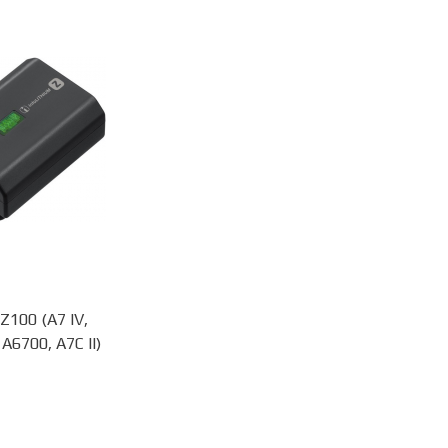
Z100 (A7 IV,
, A6700, A7C II)