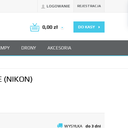
LOGOWANIE
REJESTRACJA
0,00
zł
DO KASY
AMPY
DRONY
AKCESORIA
 (NIKON)
WYSYŁKA
do 3 dni