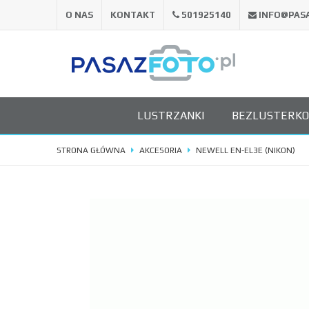
O NAS
KONTAKT
501925140
INFO@PAS
LUSTRZANKI
BEZLUSTERK
STRONA GŁÓWNA
AKCESORIA
NEWELL EN-EL3E (NIKON)