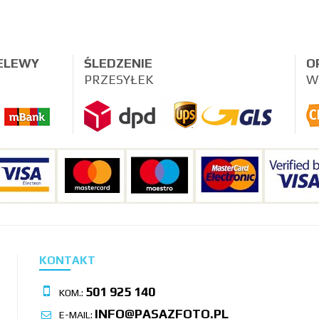
ZELEWY
ŚLEDZENIE
O
PRZESYŁEK
W
KONTAKT
501 925 140
KOM.:
INFO@PASAZFOTO.PL
E-MAIL: