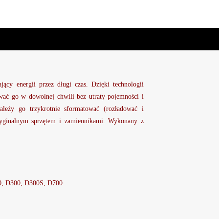
jący energii przez długi czas. Dzięki technologii
wać go w dowolnej chwili bez utraty pojemności i
leży go trzykrotnie sformatować (rozładować i
oryginalnym sprzętem i zamiennikami. Wykonany z
0, D300, D300S, D700