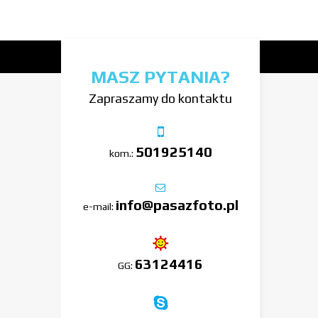
MASZ PYTANIA?
Zapraszamy do kontaktu
501925140
kom.:
info@pasazfoto.pl
e-mail:
63124416
GG: