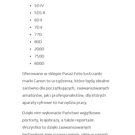
5D IV
5DS R
6D II
7D II
77D
80D
200D
750D
800D
Oferowane w sklepie Pasaż Foto lustrzanki
marki Canon to urządzenia, które będą idealne
zarówno dla początkujących, zaawansowanych
amatorów, jak i profesjonalistów, dla których
aparaty cyfrowe to narzędzia pracy.
Dzięki nim wykonacie Państwo wyjątkowe
portrety, krajobrazy, a także reportaże.
Wszystko to dzięki zaawansowanych
technologicznie rozwiązaniom, jakie w swoich