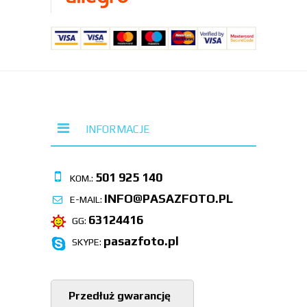
INFORMACJE
501 925 140
KOM.:
INFO@PASAZFOTO.PL
E-MAIL:
63124416
GG:
pasazfoto.pl
SKYPE:
Przedłuż gwarancję