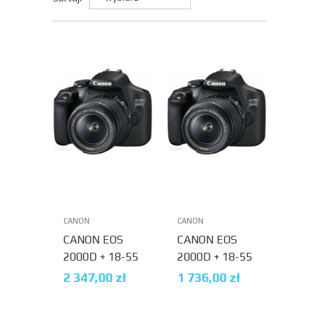
CANON
CANON
CANON EOS
CANON EOS
2000D + 18-55
2000D + 18-55
IS STM
IS II + KARTA
2 347,00
zł
1 736,00
zł
64GB GRATIS