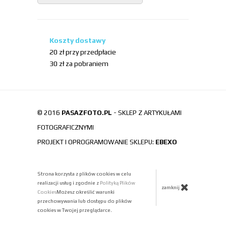
Koszty dostawy
20 zł przy przedpłacie
30 zł za pobraniem
© 2016
PASAZFOTO.PL
- SKLEP Z ARTYKUŁAMI
FOTOGRAFICZNYMI
PROJEKT I OPROGRAMOWANIE SKLEPU:
EBEXO
Strona korzysta z plików cookies w celu
realizacji usług i zgodnie z
Polityką Plików
zamknij
Cookies
Możesz określić warunki
przechowywania lub dostępu do plików
cookies w Twojej przeglądarce.