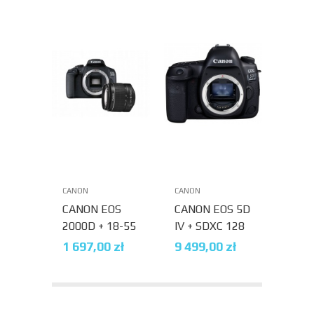
CANON
CANON
CANON EOS
CANON EOS 5D
2000D + 18-55
IV + SDXC 128
DC III
GB GRATIS
1 697,00
zł
9 499,00
zł