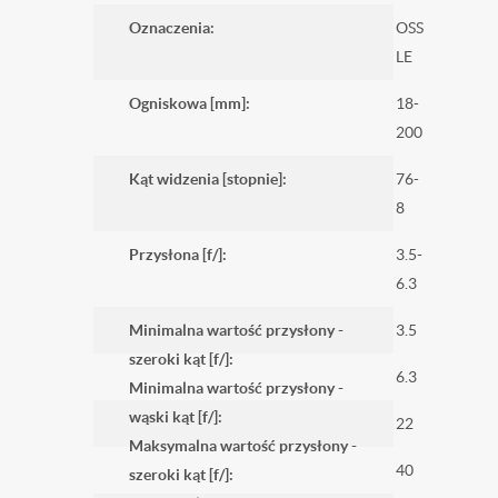
Oznaczenia:
OSS
LE
Ogniskowa [mm]:
18-
200
Kąt widzenia [stopnie]:
76-
8
Przysłona [f/]:
3.5-
6.3
Minimalna wartość przysłony -
3.5
szeroki kąt [f/]:
6.3
Minimalna wartość przysłony -
wąski kąt [f/]:
22
Maksymalna wartość przysłony -
40
szeroki kąt [f/]: