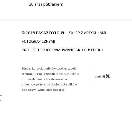
30 zł za pobraniem
© 2016
PASAZFOTO.PL
- SKLEP Z ARTYKUŁAMI
FOTOGRAFICZNYMI
PROJEKT I OPROGRAMOWANIE SKLEPU:
EBEXO
Strona korzysta z plików cookies w celu
realizacji usług i zgodnie z
Polityką Plików
zamknij
Cookies
Możesz określić warunki
przechowywania lub dostępu do plików
cookies w Twojej przeglądarce.