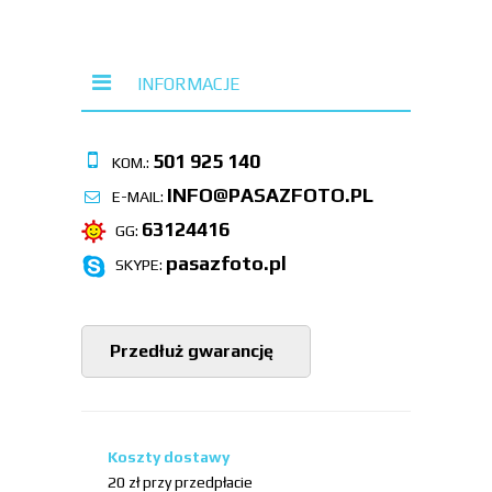
INFORMACJE
501 925 140
KOM.:
INFO@PASAZFOTO.PL
E-MAIL:
63124416
GG:
pasazfoto.pl
SKYPE:
Przedłuż gwarancję
Koszty dostawy
20 zł przy przedpłacie