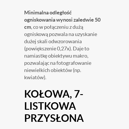
Minimalna odległość
ogniskowania wynosi zaledwie 50
cm
, co w połączeniu z dużą
ogniskową pozwala na uzyskanie
dużej skali odwzorowania
(powiększenie 0,27x). Daje to
namiastkę obiektywu makro,
pozwalając na fotografowanie
niewielkich obiektów (np.
kwiatów).
KOŁOWA, 7-
LISTKOWA
PRZYSŁONA