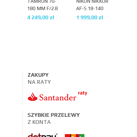
TAMRON 70-
NIKON NIKKOR
CANO
180 MM F/2.8
AF-S 18-140
100
DI III VC VXD
F/3.5-5.6G ED
F/5.6
4 249,00
zł
1 999,00
zł
2 96
G2 (NIKON Z)
VR + FILTR UV
GRATIS
ZAKUPY
NA RATY
SZYBKIE PRZELEWY
Z KONTA