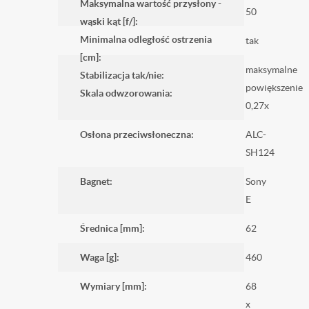
Maksymalna wartość przysłony -
50
wąski kąt [f/]:
Minimalna odległość ostrzenia
tak
[cm]:
maksymalne
Stabilizacja tak/nie:
powiększenie
Skala odwzorowania:
0,27x
Osłona przeciwsłoneczna:
ALC-
SH124
Bagnet:
Sony
E
Średnica [mm]:
62
Waga [g]:
460
Wymiary [mm]:
68
x