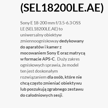
(SEL18200LE.AE)
Sony E 18-200 mm f/3.5-6.3 OSS
LE (SEL18200LE.AE) to
uniwersalny obiektyw
zmiennoogniskoway
dedykowany
do aparatów i kamer z
mocowaniem Sony E oraz matrycą
w formacie APS-C
. Duży zakres
ogniskowych sprawia, że model
ten jest doskonałym
rozwiązaniem
dla osób, które nie
chcą często zmieniać obiektywu
lub poszukują zgrabnego zestawu
do całodniowych sesji
.