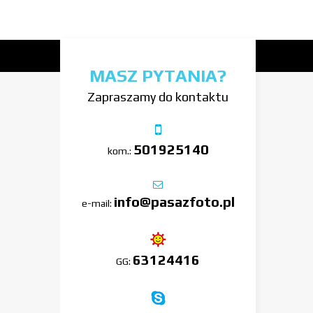
MASZ PYTANIA?
Zapraszamy do kontaktu
501925140
kom.:
info@pasazfoto.pl
e-mail:
63124416
GG: