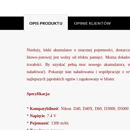
OPIS PRODUKTU
OPINIE KLIENTÓW
Nieduży, lekki akumulator o znacznej pojemności, dostarcza
litowo-jonowej jest wolny od efektu pamięci. Można dołado
trwałości. By uzyskać pełną moc nowego akumulatora, na
naładować). Pokazuje stan naładowania i współpracuje z 
najlepszych japońskich ogniw i zapakowany w blister.
Specyfikacja:
*
Kompatybilność
: Nikon: D40, D40X, D60, D3000, D5000
*
Napięcie
: 7.4 V
*
Pojemność
: 1300 mAh