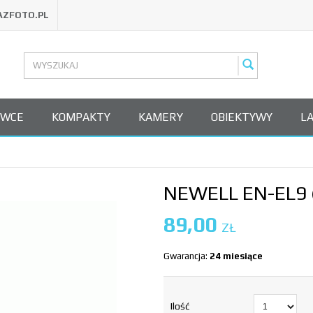
AZFOTO.PL
OWCE
KOMPAKTY
KAMERY
OBIEKTYWY
L
NEWELL EN-EL9 
89,00
ZŁ
Gwarancja:
24 miesiące
Ilość