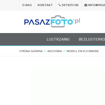
O NAS
KONTAKT
501925140
INFO@PAS
LUSTRZANKI
BEZLUSTERK
STRONA GŁÓWNA
AKCESORIA
NEWELL EN-EL9 (NIKON)