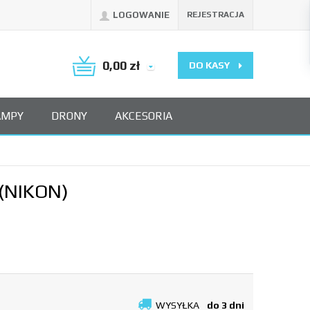
LOGOWANIE
REJESTRACJA
0,00
zł
DO KASY
AMPY
DRONY
AKCESORIA
(NIKON)
WYSYŁKA
do 3 dni