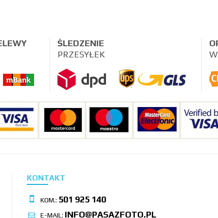
ZELEWY
ŚLEDZENIE
O
PRZESYŁEK
W
KONTAKT
501 925 140
KOM.:
INFO@PASAZFOTO.PL
E-MAIL: