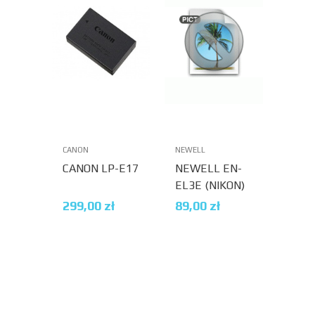
CANON
NEWELL
NEWEL
CANON LP-E17
NEWELL EN-
NEWE
EL3E (NIKON)
E5 (
299,00
zł
89,00
zł
99,