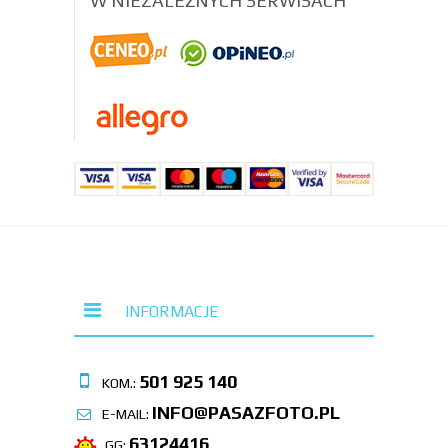
W NIEZALEŻNYCH SERWISACH
INFORMACJE
501 925 140
KOM.:
INFO@PASAZFOTO.PL
E-MAIL:
63124416
GG: